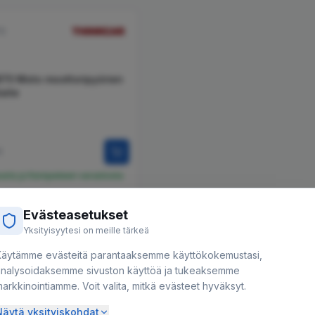
0
70 Moto moottoripyörien
aite
€
asta ja Kempeleen varastosta
Evästeasetukset
Yksityisyytesi on meille tärkeä
Käytämme evästeitä parantaaksemme käyttökokemustasi,
analysoidaksemme sivuston käyttöä ja tukeaksemme
arkkinointiamme. Voit valita, mitkä evästeet hyväksyt.
Näytä yksityiskohdat