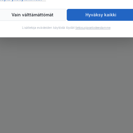
Vain välttämättömät
Hyväksy kaikki
Lisätietoja evästeiden käytöstä löydät
tietosuojaselosteestamme
.