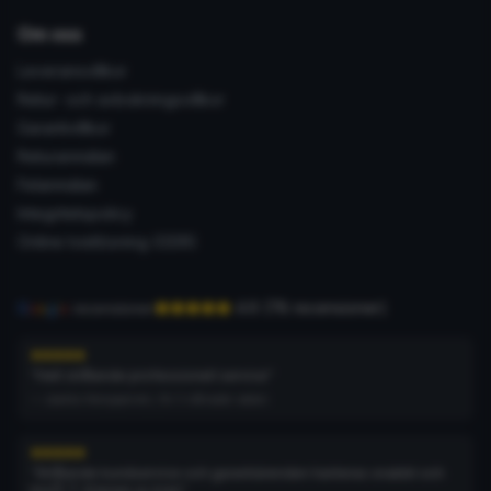
Om oss
Leveransvillkor
Retur- och avbokningsvillkor
Garantivillkor
Returanmälan
Felanmälan
Integritetspolicy
Online tvistlösning (ODR)
4.6
(
78
recensioner
)
G
o
o
g
l
e
recensioner
“
Helt strålande professionell service
”
—
Jaakko Kemppainen
, för 3 månader sedan
“
Strålande kundservice och garantiärenden hanteras snabbt och
bra👌 T: Köpare av kran
”