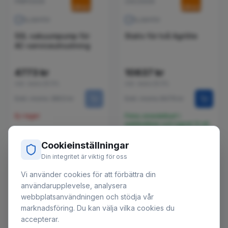
PMP0009
OAC0009
Jämför
Jämför
50L vakuumpump för
Stativ för två Agrilite
AC-serviceutrustning
4773 kr
10637 kr
inkl. moms 25.5%
inkl. moms 25.5%
Exkl. moms 3803 kr
Exkl. moms 8476 kr
Ej i lager
Finns omedelbart i
webbutiken och lagret (3 st)
Cookieinställningar
📷
Din integritet är viktig för oss
SCEE01H
Vi använder cookies för att förbättra din
Jämför
ACC0013
användarupplevelse, analysera
Tuha ECOS150 R1234yf
webbplatsanvändningen och stödja vår
Jämför
luftkonditioneringsservicest
marknadsföring. Du kan välja vilka cookies du
Luftkonditioneringsspolutrustning
accepterar.