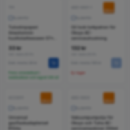
TPI
ADD-0001-1
Jämför
Jämför
Tulostinpaperi
Oil lock torkpatron för
ilmastoinnin
Oksys AC-
huoltolaitteeseen 57x30
serviceutrustning
mm
33 kr
132 kr
inkl. moms 25.5%
inkl. moms 25.5%
Exkl. moms 26 kr
Exkl. moms 105 kr
Finns omedelbart i
Ej i lager
webbutiken och lagret (49 st)
ACC0011
ADD-0003
Jämför
Jämför
Universal
Vakuumpumpolja för
gasflaskadapterset
Oksys och Tuha AC-
R134a
servicemaskiner 250ml