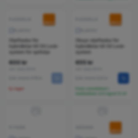
PLS0005.L8
PLS0005.L9
Jämför
Jämför
Oljeflaska för
Oksys oljeflaska för
hybridbilar till Oil Lock-
hybridbilar till Oil Lock-
system för spillolja
system
600 kr
655 kr
inkl. moms 25.5%
inkl. moms 25.5%
Exkl. moms 478 kr
Exkl. moms 522 kr
Ej i lager
Finns omedelbart i
webbutiken och lagret (5 st)
📷
📷
FLT0005
ADD0006