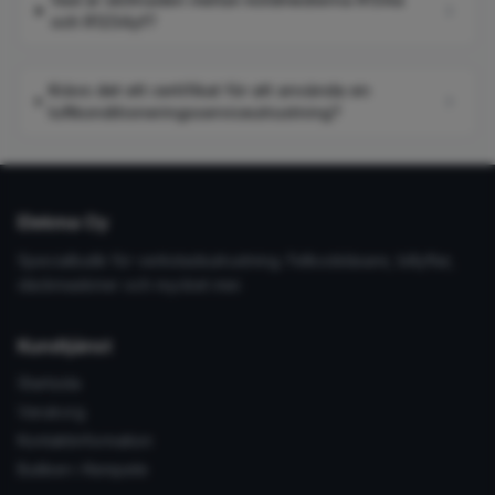
och R1234yf?
Krävs det ett certifikat för att använda en
luftkonditioneringsserviceutrustning?
Elekma Oy
Specialbutik för verkstadsutrustning. Felkodsläsare, billyftar,
däckmaskiner och mycket mer.
Kundtjänst
Startsida
Varukorg
Kontaktinformation
Butiken i Kempele