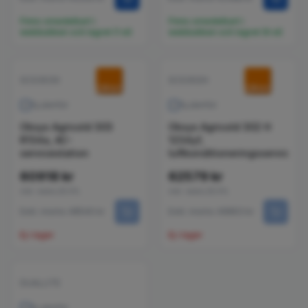
Finns omedelbart i
Finns omedelbart i
webbutiken och lagret (1 st)
webbutiken och lagret (9 st)
SCG303X
SCG302H
Jämför
Jämför
Oksys Agricold 303
Oksys Agricold 302 H
R134a, AC-
1234yf,
servicestation
luftkonditioneringsservicem
60918 kr
62579 kr
inkl. moms 25.5%
inkl. moms 25.5%
Exkl. moms 48540 kr
Exkl. moms 49863 kr
Ej i lager
Ej i lager
Produktpaket
DUALLITE
Jämför