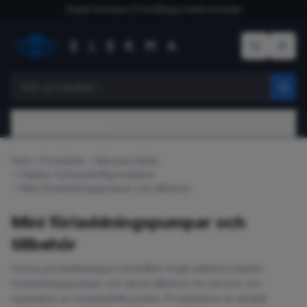
Snabb leverans | Förmånliga fraktkostnader
Produktkategorier
Hem
Produkter
Bilreservdelar
Haldex fyrhjulsdriftsprodukter
Mini förladdningspumpar och tillbehör
Mini förladdningspumpar och
tillbehör
Denna produktkategori innehåller högkvalitativa Haldex
förladdningspumpar och deras tillbehör för service och
reparation av fyrhjulsdriftssystem. Produkterna är särskilt