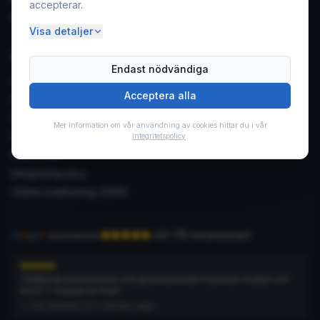
accepterar.
Butiken i Kempele
Visa detaljer
Om oss
Endast nödvändiga
Leveransvillkor
Acceptera alla
Retur- och avbokningsvillkor
Garantivillkor
Mer information om vår användning av cookies hittar du i vår
Returanmälan
integritetspolicy
.
Felanmälan
Integritetspolicy
Online tvistlösning (ODR)
4.6
(
78
recensioner
)
G
o
o
g
l
e
recensioner
“
Strålande kundservice och garantiärenden hanteras snabbt och
bra👌 T: Köpare av kran
”
—
Ville Vähätiitto
, för 6 månader sedan