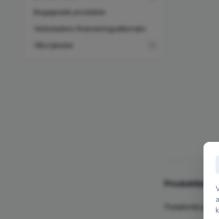
Begagnade produkter
Verkstadens finansieringsalternativ
Våra tjänster
Produktbeskr
V
Pedalomkopplar
k