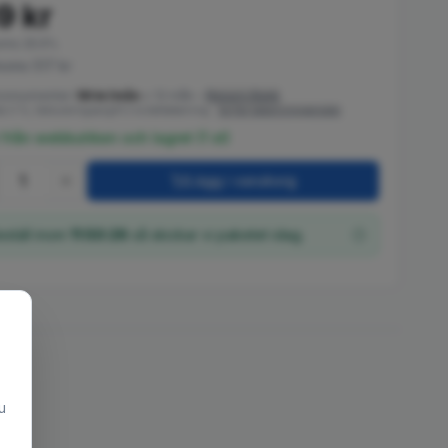
9 kr
moms 25.5%
moms 517 kr
konsumenter
:
56 kr
/
mån
×
12
mån
–
Resurs Bank
a 0 %, faktureringsavgift 2 kr/delbetalning
·
Se fler betalningsperioder
 från webbutiken och lagret (1 st)
1
Lägg i varukorg
eställ inom
11:50:26
så skickar vi paketet idag.
u