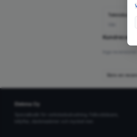
V
Tekniska spe
Vikt
Kundrecensi
Inga recensioner 
Skriv en rece
Elekma Oy
Specialbutik för verkstadsutrustning. Felkodsläsare,
billyftar, däckmaskiner och mycket mer.