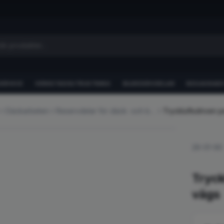
SERVICE
VERKSTADSUTRUSTNING
BILRESERVDELAR
BEGAGNADE
Däckarbeten
Reservdelar för däck- och balanseringsmaskiner
Tryckluftsdriven 
26-01-90
Tryck
vägs