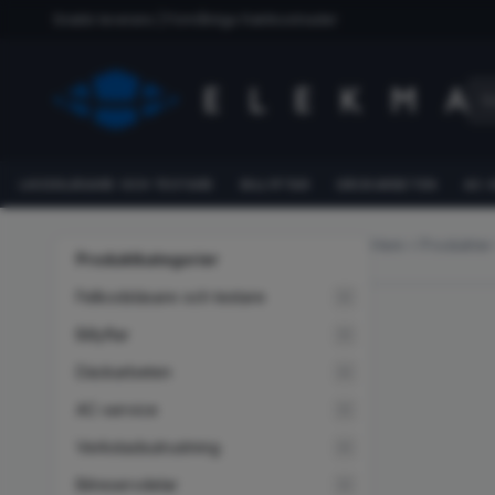
Snabb leverans | Förmånliga fraktkostnader
FELKODSLÄSARE OCH TESTARE
BILLYFTAR
DÄCKARBETEN
AC-
Hem
Produkter
Produktkategorier
Felkodsläsare och testare
Billyftar
Däckarbeten
AC-service
Verkstadsutrustning
Bilreservdelar