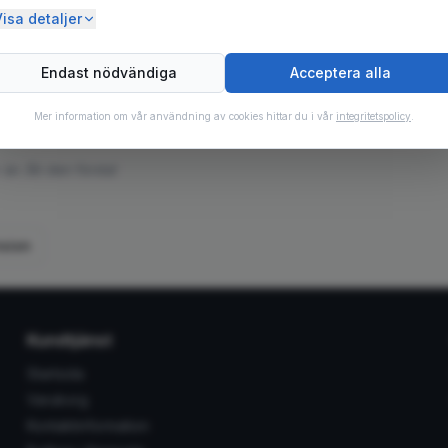
isa detaljer
cifikationer
Endast nödvändiga
Acceptera alla
0.3
kg
Mer information om vår användning av cookies hittar du i vår
integritetspolicy
.
oner
än. Bli den första!
nsion
Kundtjänst
Startsida
Varukorg
Kontaktinformation