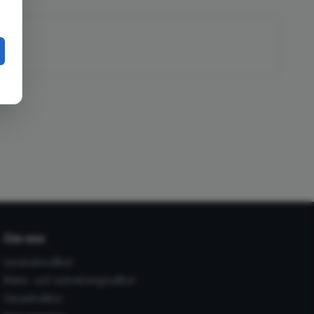
Om oss
Leveransvillkor
Retur- och avbokningsvillkor
Garantivillkor