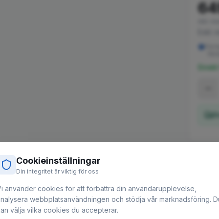
64
inkl. 
Exkl. 
För 
Ränt
Direkt
B
Cookieinställningar
Din integritet är viktig för oss
ivning
i använder cookies för att förbättra din användarupplevelse,
analysera webbplatsanvändningen och stödja vår marknadsföring. D
e för däckmaskin
an välja vilka cookies du accepterar.