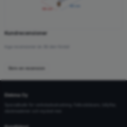
90
cm
56
cm
Kundrecensioner
Inga recensioner än. Bli den första!
Skriv en recension
Elekma Oy
Specialbutik för verkstadsutrustning. Felkodsläsare, billyftar,
däckmaskiner och mycket mer.
Kundtjänst