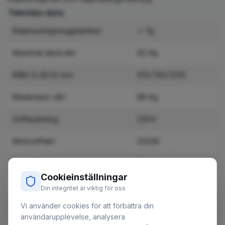
Tekniska data:
Balanseringsnoggrannhet
+-1g
Maximal däckvikt
65 Kg
Mått (L/B/H) mm
915/760/1230
Maskinens vikt
88 Kg
Driftspänning
230V
Motoreffekt
200W
Fälgdiameter
10"-24"
Cookieinställningar
Fälgbredd
1.5"~20"
Din integritet är viktig för oss
Vi använder cookies för att förbättra din
Mättid
8s
användarupplevelse, analysera