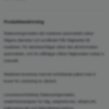
Produktbeskrivning
Balanseringsmaskin där maskinen automatiskt söker
fälgens diameter och avståndet från fälgkanten till
maskinen. För aluminiumfälgar söker den all information
automatiskt, och för stålfälgar måste fälgbredden matas in
manuellt.
Maskinen levereras med ett omfattande paket med 4
koner för centrering av däcket.
Leveransomfattning: Balanseringsmaskin,
snabbfästeadapter för fälg, adapterkoner, viktpincett,
kalibreringsvikt och fälgmätningsverktyg.