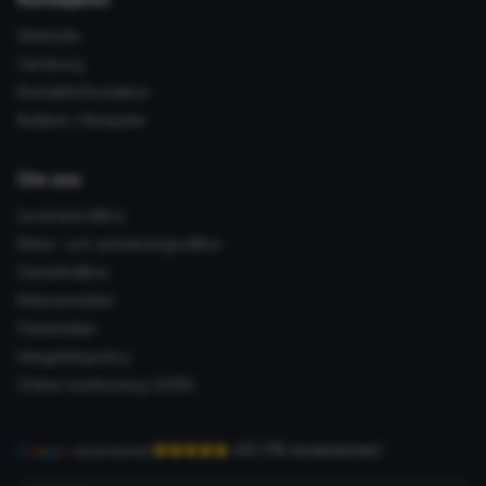
Startsida
Varukorg
Kontaktinformation
Butiken i Kempele
Om oss
Leveransvillkor
Retur- och avbokningsvillkor
Garantivillkor
Returanmälan
Felanmälan
Integritetspolicy
Online tvistlösning (ODR)
4.6
(
78
recensioner
)
G
o
o
g
l
e
recensioner