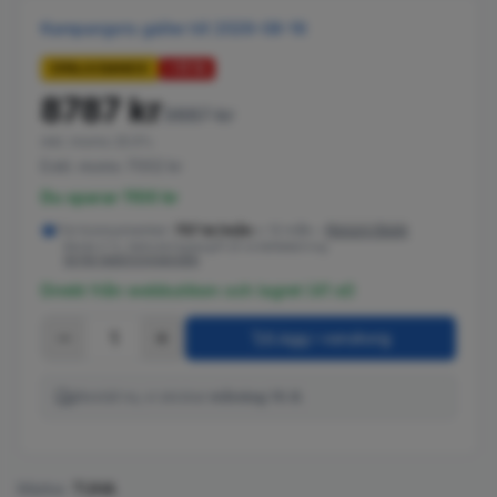
Kampanjpris gäller till 2026-08-16
ERBJUDANDE
−
11
%
8787 kr
9887 kr
inkl. moms 25.5%
Exkl. moms 7002 kr
Du sparar 1100 kr
För konsumenter
:
757 kr
/
mån
×
12
mån
–
Resurs Bank
Ränta 0 %, faktureringsavgift 25 kr/delbetalning
·
Se fler betalningsperioder
Direkt från webbutiken och lagret (41 st)
1
Lägg i varukorg
Beställ nu, vi skickar
måndag 10.8.
Märke
:
TUHA