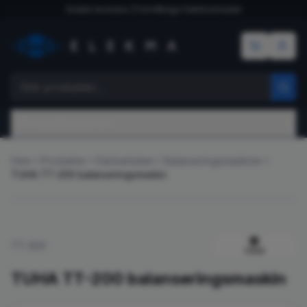
Snabb leverans | Förmånliga fraktkostnader
Produktkategorier
Hem
Produkter
Däckarbeten
Balanseringsmaskiner
TUHA TT-200 balanseringsmaskin
Erbjudande
TT-200
TUHA TT-200 balanseringsmaskin